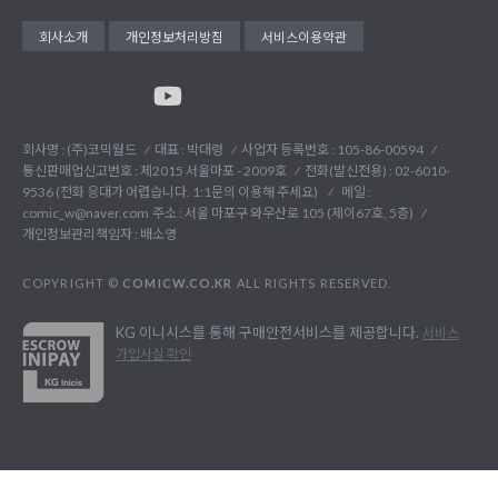
회사소개
개인정보처리방침
서비스이용약관
회사명 : (주)코믹월드
대표 : 박대령
사업자 등록번호 : 105-86-00594
통신판매업신고번호 : 제2015 서울마포 - 2009호
전화(발신전용) :
02-6010-
9536 (전화 응대가 어렵습니다. 1:1문의 이용해 주세요)
메일 :
comic_w@naver.com
주소 : 서울 마포구 와우산로 105 (제이67호, 5층)
개인정보관리책임자 : 배소영
COPYRIGHT ©
COMICW.CO.KR
ALL RIGHTS RESERVED.
KG 이니시스를 통해 구매안전서비스를 제공합니다.
서비스
가입사실 확인