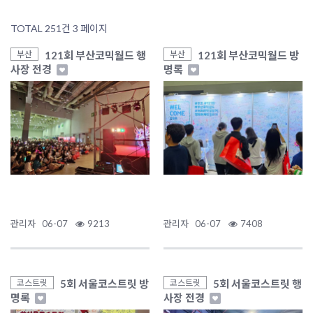
TOTAL 251건
3 페이지
121회 부산코믹월드 행
121회 부산코믹월드 방
부산
부산
사장 전경
명록
관리자
06-07
9213
관리자
06-07
7408
5회 서울코스트릿 방
5회 서울코스트릿 행
코스트릿
코스트릿
명록
사장 전경