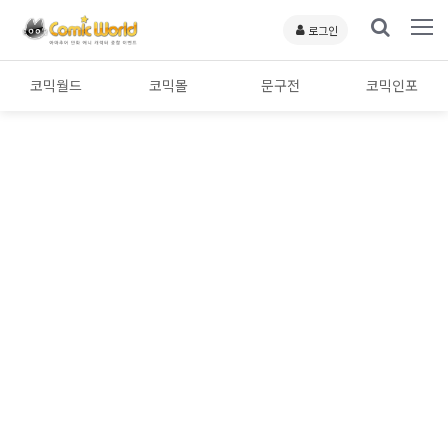
로그인
코믹월드
코믹몰
문구전
코믹인포