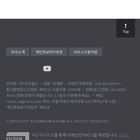
Top
회사소개
개인정보처리방침
서비스이용약관
회사명 : (주)코믹월드
대표 : 박대령
사업자 등록번호 : 105-86-00594
통신판매업신고번호 : 제2015 서울마포 - 2009호
전화(발신전용) :
02-6010-
9536 (전화 응대가 어렵습니다. 1:1문의 이용해 주세요)
메일 :
comic_w@naver.com
주소 : 서울 마포구 와우산로 105 (제이67호, 5층)
개인정보관리책임자 : 배소영
COPYRIGHT ©
COMICW.CO.KR
ALL RIGHTS RESERVED.
KG 이니시스를 통해 구매안전서비스를 제공합니다.
서비스