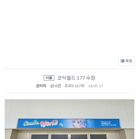
목록
코믹월드 177 수원
서울
관리자
0건
조회
9,127회
24.05.17