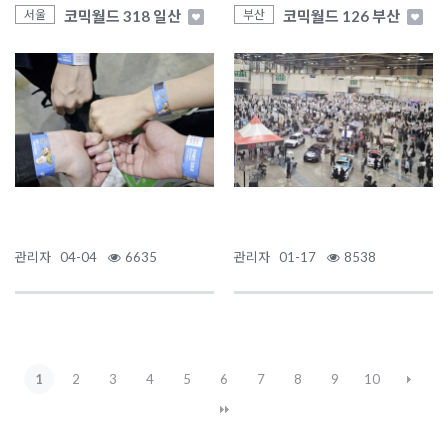
코믹월드 318 일산
코믹월드 126 부산
서울
부산
관리자
04-04
6635
관리자
01-17
8538
1
2
3
4
5
6
7
8
9
10