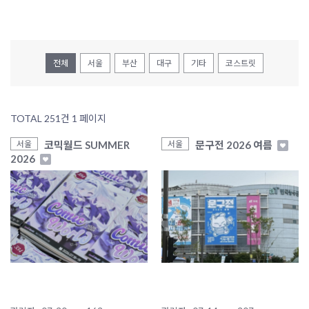
전체
서울
부산
대구
기타
코스트릿
TOTAL 251건
1 페이지
코믹월드 SUMMER
문구전 2026 여름
서울
서울
2026