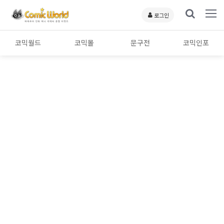
로그인
코믹월드
코믹몰
문구전
코믹인포