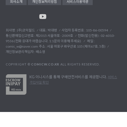
회사소개
개인정보처리방침
서비스이용약관
회사명 : (주)코믹월드
대표 : 박대령
사업자 등록번호 : 105-86-00594
통신판매업신고번호 : 제2015 서울마포 - 2009호
전화(발신전용) :
02-6010-
9536 (전화 응대가 어렵습니다. 1:1문의 이용해 주세요)
메일 :
comic_w@naver.com
주소 : 서울 마포구 와우산로 105 (제이67호, 5층)
개인정보관리책임자 : 배소영
COPYRIGHT ©
COMICW.CO.KR
ALL RIGHTS RESERVED.
KG 이니시스를 통해 구매안전서비스를 제공합니다.
서비스
가입사실 확인