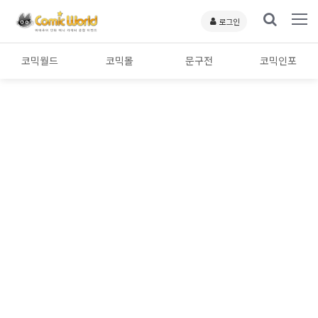
로그인
코믹월드
코믹몰
문구전
코믹인포