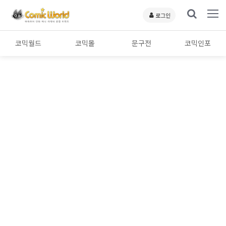
로그인
코믹월드
코믹몰
문구전
코믹인포