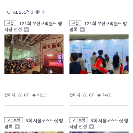
TOTAL 251건
3 페이지
121회 부산코믹월드 행
121회 부산코믹월드 방
부산
부산
사장 전경
명록
관리자
06-07
9215
관리자
06-07
7408
5회 서울코스트릿 방
5회 서울코스트릿 행
코스트릿
코스트릿
명록
사장 전경