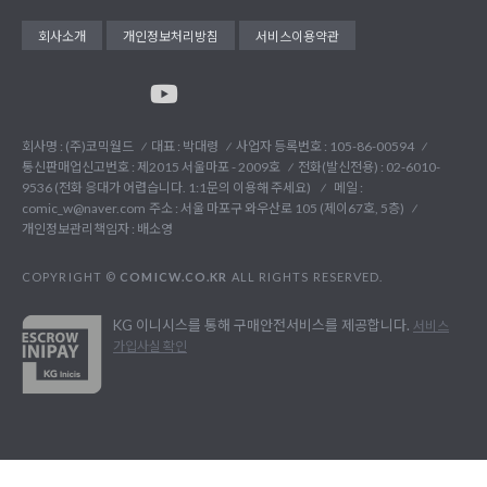
회사소개
개인정보처리방침
서비스이용약관
회사명 : (주)코믹월드
대표 : 박대령
사업자 등록번호 : 105-86-00594
통신판매업신고번호 : 제2015 서울마포 - 2009호
전화(발신전용) :
02-6010-
9536 (전화 응대가 어렵습니다. 1:1문의 이용해 주세요)
메일 :
comic_w@naver.com
주소 : 서울 마포구 와우산로 105 (제이67호, 5층)
개인정보관리책임자 : 배소영
COPYRIGHT ©
COMICW.CO.KR
ALL RIGHTS RESERVED.
KG 이니시스를 통해 구매안전서비스를 제공합니다.
서비스
가입사실 확인