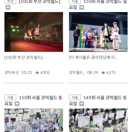
[105회 부산 코믹월드]
150회 서울 코믹월드 일
부산
서울
요일
[105회 부산 코믹월드] ..
[이 게시물은 관리자님에 의..
코믹부산
10-23
4305
코믹월드_
08-29
6375
150회 서울 코믹월드 토
149회 서울 코믹월드 토
서울
서울
요일
요일