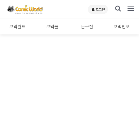
로그인
코믹월드
코믹몰
문구전
코믹인포