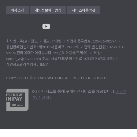
회사소개
개인정보처리방침
서비스이용약관
회사명 : (주)코믹월드
대표 : 박대령
사업자 등록번호 : 105-86-00594
통신판매업신고번호 : 제2015 서울마포 - 2009호
전화(발신전용) :
02-6010-
9536 (전화 응대가 어렵습니다. 1:1문의 이용해 주세요)
메일 :
comic_w@naver.com
주소 : 서울 마포구 와우산로 105 (제이67호, 5층)
개인정보관리책임자 : 배소영
COPYRIGHT ©
COMICW.CO.KR
ALL RIGHTS RESERVED.
KG 이니시스를 통해 구매안전서비스를 제공합니다.
서비스
가입사실 확인