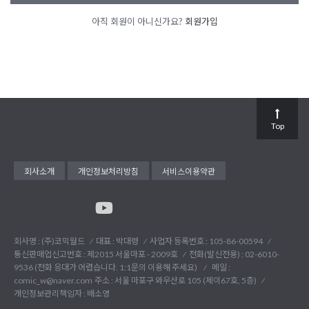
아직 회원이 아니신가요?
회원가입
Top
회사소개
개인정보처리방침
서비스이용약관
회사명 : (주)코믹월드
대표 : 박대령
사업자 등록번호 : 105-86-00594
통신판매업신고번호 : 제2015 서울마포 - 2009호
전화(발신전용) :
02-6010-
9536 (전화 응대가 어렵습니다. 1:1문의 이용해 주세요)
메일 :
comic_w@naver.com
주소 : 서울 마포구 와우산로 105 (제이67호, 5층)
개인정보관리책임자 : 배소영