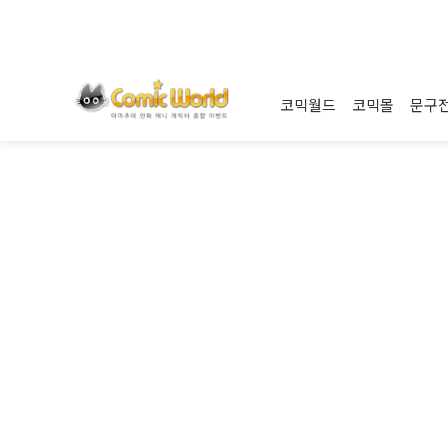
코믹월드
코믹몰
문구