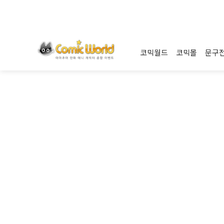
코믹월드
코믹몰
문구