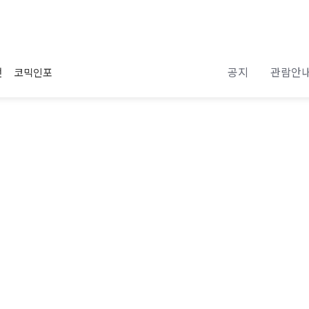
공지
관람안
전
코믹인포