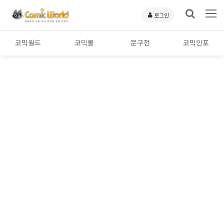
로그인
코믹월드
코믹몰
문구전
코믹인포