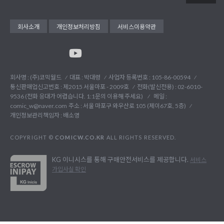
회사소개
개인정보처리방침
서비스이용약관
회사명 : (주)코믹월드
대표 : 박대령
사업자 등록번호 : 105-86-00594
통신판매업신고번호 : 제2015 서울마포 - 2009호
전화(발신전용) :
02-6010-
9536 (전화 응대가 어렵습니다. 1:1문의 이용해 주세요)
메일 :
comic_w@naver.com
주소 : 서울 마포구 와우산로 105 (제이67호, 5층)
개인정보관리책임자 : 배소영
COPYRIGHT ©
COMICW.CO.KR
ALL RIGHTS RESERVED.
KG 이니시스를 통해 구매안전서비스를 제공합니다.
서비스
가입사실 확인