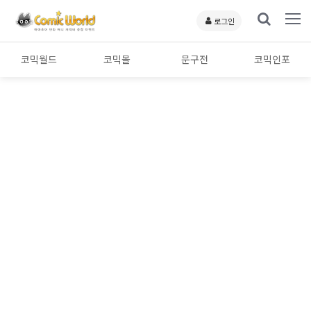
로그인
코믹월드
코믹몰
문구전
코믹인포