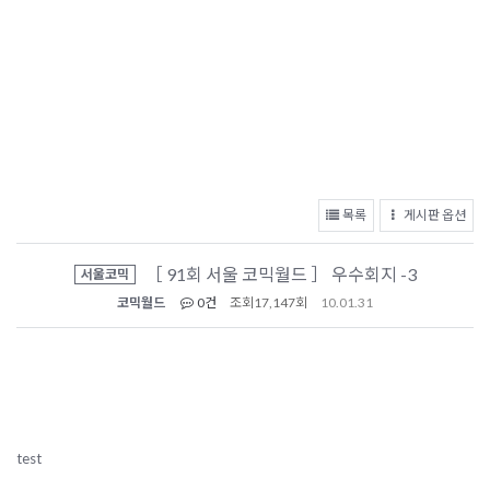
목록
게시판 옵션
［ 91회 서울 코믹월드 ］ 우수회지 -3
서울코믹
코믹월드
0건
조회
17,147회
10.01.31
test