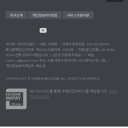
회사소개
개인정보처리방침
서비스이용약관
회사명 : (주)코믹월드
대표 : 박대령
사업자 등록번호 : 105-86-00594
통신판매업신고번호 : 제2015 서울마포 - 2009호
전화(발신전용) :
02-6010-
9536 (전화 응대가 어렵습니다. 1:1문의 이용해 주세요)
메일 :
comic_w@naver.com
주소 : 서울 마포구 와우산로 105 (제이67호, 5층)
개인정보관리책임자 : 배소영
COPYRIGHT ©
COMICW.CO.KR
ALL RIGHTS RESERVED.
KG 이니시스를 통해 구매안전서비스를 제공합니다.
서비스
가입사실 확인