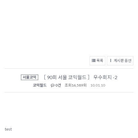
목록
게시판 옵션
［ 90회 서울 코믹월드 ］ 우수회지 -2
서울코믹
코믹월드
0건
조회
16,589회
10.01.10
test