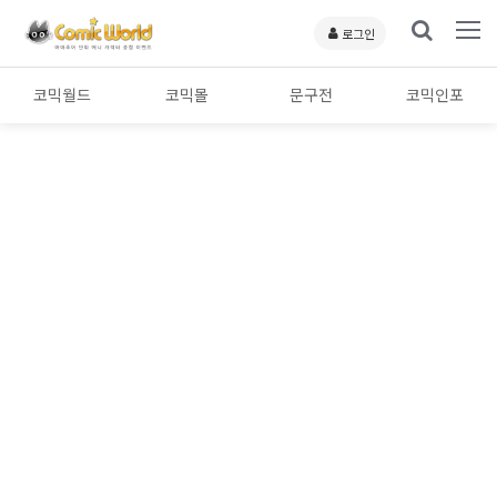
로그인
코믹월드
코믹몰
문구전
코믹인포