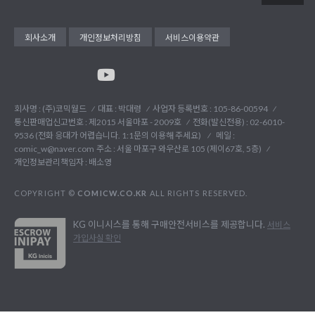
회사소개
개인정보처리방침
서비스이용약관
회사명 : (주)코믹월드
대표 : 박대령
사업자 등록번호 : 105-86-00594
통신판매업신고번호 : 제2015 서울마포 - 2009호
전화(발신전용) :
02-6010-
9536 (전화 응대가 어렵습니다. 1:1문의 이용해 주세요)
메일 :
comic_w@naver.com
주소 : 서울 마포구 와우산로 105 (제이67호, 5층)
개인정보관리책임자 : 배소영
COPYRIGHT ©
COMICW.CO.KR
ALL RIGHTS RESERVED.
KG 이니시스를 통해 구매안전서비스를 제공합니다.
서비스
가입사실 확인