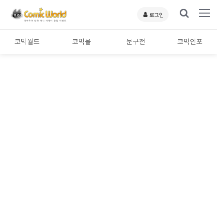
로그인
코믹월드
코믹몰
문구전
코믹인포