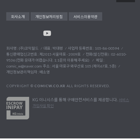
회사소개
개인정보처리방침
서비스이용약관
회사명 : (주)코믹월드
대표 : 박대령
사업자 등록번호 : 105-86-00594
통신판매업신고번호 : 제2015 서울마포 - 2009호
전화(발신전용) :
02-6010-
9536 (전화 응대가 어렵습니다. 1:1문의 이용해 주세요)
메일 :
comic_w@naver.com
주소 : 서울 마포구 와우산로 105 (제이67호, 5층)
개인정보관리책임자 : 배소영
COPYRIGHT ©
COMICW.CO.KR
ALL RIGHTS RESERVED.
KG 이니시스를 통해 구매안전서비스를 제공합니다.
서비스
가입사실 확인