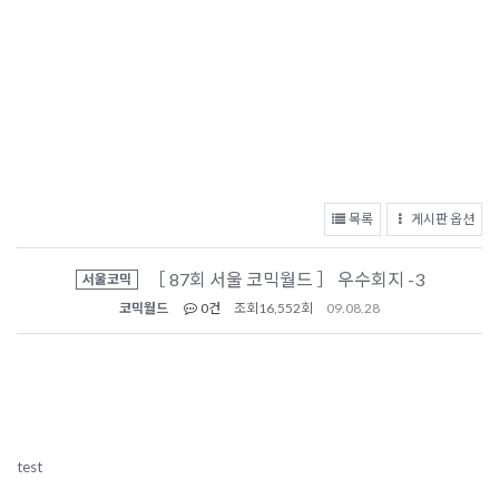
목록
게시판 옵션
［ 87회 서울 코믹월드 ］ 우수회지 -3
서울코믹
코믹월드
0건
조회
16,552회
09.08.28
test