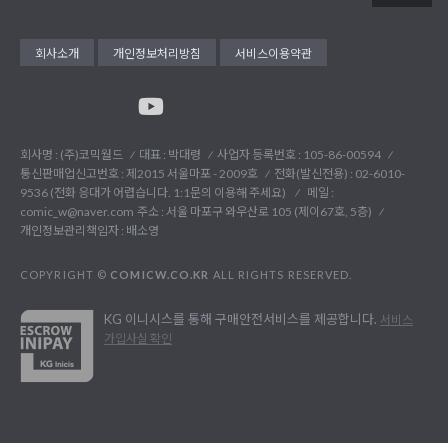
회사소개
개인정보처리방침
서비스이용약관
회사명 : (주)코믹월드
대표 : 박대령
사업자 등록번호 : 105-86-00594
통신판매업신고번호 : 제2015 서울마포 - 2009호
전화(발신전용) :
02-6010-
9536 (전화 응대가 어렵습니다. 1:1문의 이용해 주세요)
메일 :
comic_w@naver.com
주소 : 서울 마포구 와우산로 105 (제이67호, 5층)
개인정보관리책임자 : 배소영
COPYRIGHT ©
COMICW.CO.KR
ALL RIGHTS RESERVED.
KG 이니시스를 통해 구매안전서비스를 제공합니다.
서비스
가입사실 확인