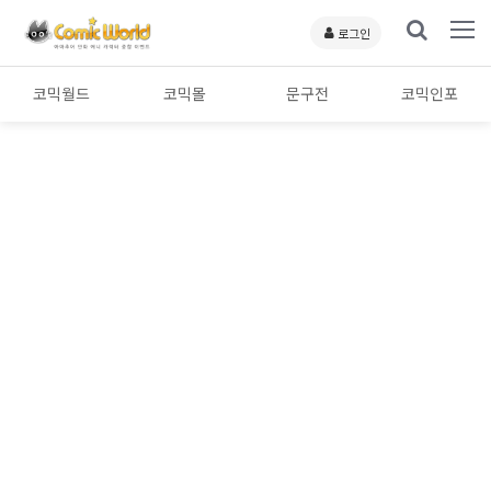
로그인
코믹월드
코믹몰
문구전
코믹인포