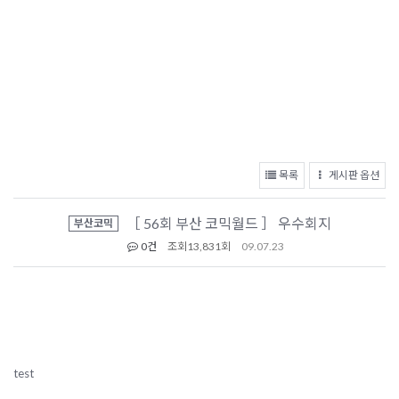
목록
게시판 옵션
［ 56회 부산 코믹월드 ］ 우수회지
부산코믹
0건
조회
13,831회
09.07.23
test