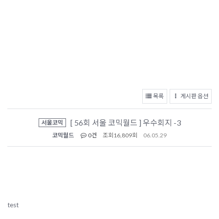
목록
게시판 옵션
[ 56회 서울 코믹월드 ] 우수회지 -3
서울코믹
코믹월드
0건
조회
16,809회
06.05.29
test