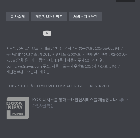
회사소개
개인정보처리방침
서비스이용약관
회사명 : (주)코믹월드
대표 : 박대령
사업자 등록번호 : 105-86-00594
통신판매업신고번호 : 제2015 서울마포 - 2009호
전화(발신전용) :
02-6010-
9536 (전화 응대가 어렵습니다. 1:1문의 이용해 주세요)
메일 :
comic_w@naver.com
주소 : 서울 마포구 와우산로 105 (제이67호, 5층)
개인정보관리책임자 : 배소영
COPYRIGHT ©
COMICW.CO.KR
ALL RIGHTS RESERVED.
KG 이니시스를 통해 구매안전서비스를 제공합니다.
서비스
가입사실 확인