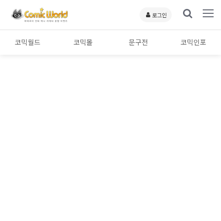
로그인
코믹월드
코믹몰
문구전
코믹인포