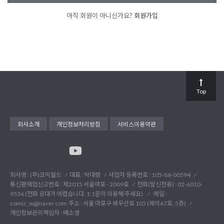
아직 회원이 아니신가요?
회원가입
Top
회사소개
개인정보처리방침
서비스이용약관
회사명 : (주)코믹월드
대표 : 박대령
사업자 등록번호 : 105-86-00594
통신판매업신고번호 : 제2015 서울마포 - 2009호
전화(발신전용) :
02-6010-
9536 (전화 응대가 어렵습니다. 1:1문의 이용해 주세요)
메일 :
comic_w@naver.com
주소 : 서울 마포구 와우산로 105 (제이67호, 5층)
개인정보관리책임자 : 배소영