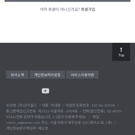
아직 회원이 아니신가요?
회원가입
Top
회사소개
개인정보처리방침
서비스이용약관
회사명 : (주)코믹월드
대표 : 박대령
사업자 등록번호 : 105-86-00594
통신판매업신고번호 : 제2015 서울마포 - 2009호
전화(발신전용) :
02-6010-
9536 (전화 응대가 어렵습니다. 1:1문의 이용해 주세요)
메일 :
comic_w@naver.com
주소 : 서울 마포구 와우산로 105 (제이67호, 5층)
개인정보관리책임자 : 배소영