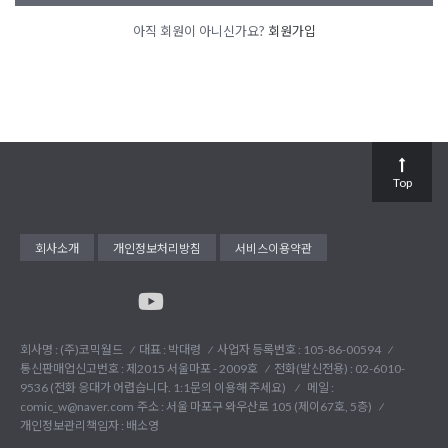
아직 회원이 아니신가요?
회원가입
Top
회사소개
개인정보처리방침
서비스이용약관
회사명 : (주)코믹월드
대표 : 박대령
사업자 등록번호 : 105-86-00594
통신판매업신고번호 : 제2015 서울마포 - 2009호
전화(발신전용) :
02-6010-
9536 (전화 응대가 어렵습니다. 1:1문의 이용해 주세요)
메일 :
comic_w@naver.com
주소 : 서울 마포구 와우산로 105 (제이67호, 5층)
개인정보관리책임자 : 배소영