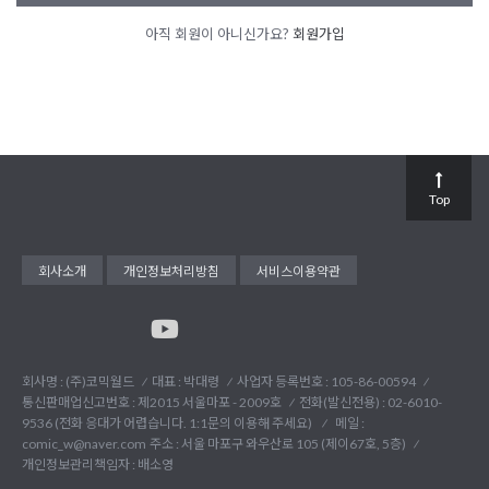
아직 회원이 아니신가요?
회원가입
Top
회사소개
개인정보처리방침
서비스이용약관
회사명 : (주)코믹월드
대표 : 박대령
사업자 등록번호 : 105-86-00594
통신판매업신고번호 : 제2015 서울마포 - 2009호
전화(발신전용) :
02-6010-
9536 (전화 응대가 어렵습니다. 1:1문의 이용해 주세요)
메일 :
comic_w@naver.com
주소 : 서울 마포구 와우산로 105 (제이67호, 5층)
개인정보관리책임자 : 배소영