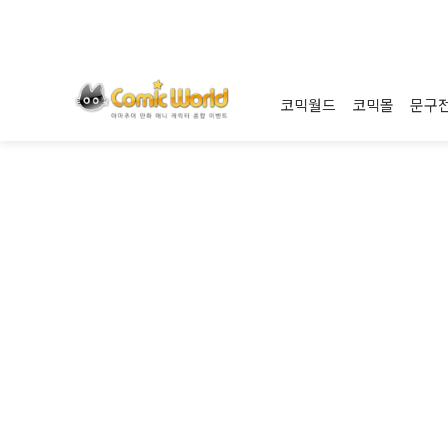
코믹월드
코믹몰
문구