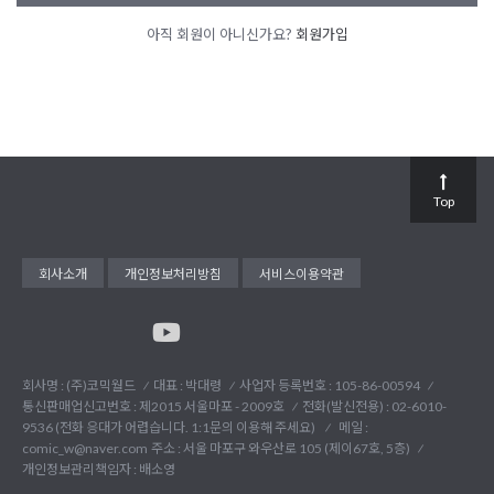
아직 회원이 아니신가요?
회원가입
Top
회사소개
개인정보처리방침
서비스이용약관
회사명 : (주)코믹월드
대표 : 박대령
사업자 등록번호 : 105-86-00594
통신판매업신고번호 : 제2015 서울마포 - 2009호
전화(발신전용) :
02-6010-
9536 (전화 응대가 어렵습니다. 1:1문의 이용해 주세요)
메일 :
comic_w@naver.com
주소 : 서울 마포구 와우산로 105 (제이67호, 5층)
개인정보관리책임자 : 배소영