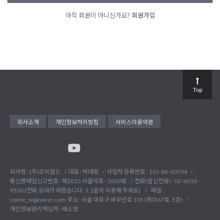
아직 회원이 아니신가요?
회원가입
Top
회사소개
개인정보처리방침
서비스이용약관
회사명 : (주)코믹월드
대표 : 박대령
사업자 등록번호 : 105-86-00594
통신판매업신고번호 : 제2015 서울마포 - 2009호
전화(발신전용) :
02-6010-
9536 (전화 응대가 어렵습니다. 1:1문의 이용해 주세요)
메일 :
comic_w@naver.com
주소 : 서울 마포구 와우산로 105 (제이67호, 5층)
개인정보관리책임자 : 배소영