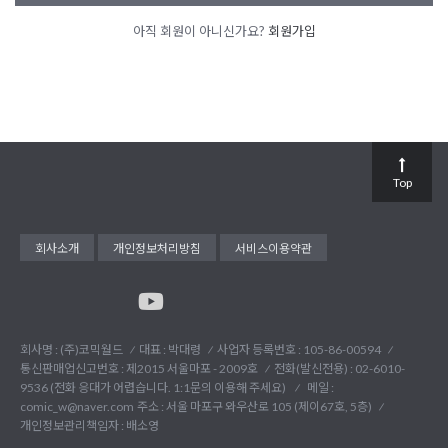
아직 회원이 아니신가요?
회원가입
Top
회사소개
개인정보처리방침
서비스이용약관
회사명 : (주)코믹월드
대표 : 박대령
사업자 등록번호 : 105-86-00594
통신판매업신고번호 : 제2015 서울마포 - 2009호
전화(발신전용) :
02-6010-
9536 (전화 응대가 어렵습니다. 1:1문의 이용해 주세요)
메일 :
comic_w@naver.com
주소 : 서울 마포구 와우산로 105 (제이67호, 5층)
개인정보관리책임자 : 배소영