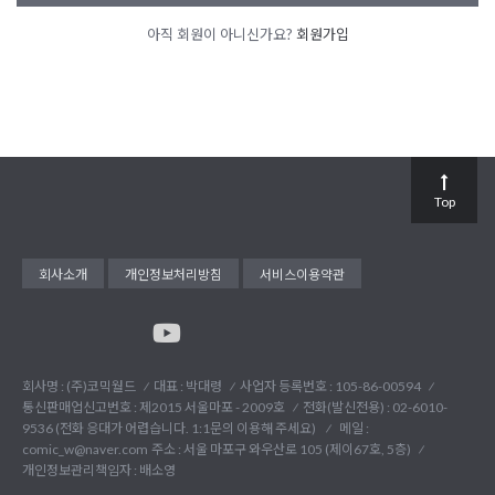
아직 회원이 아니신가요?
회원가입
Top
회사소개
개인정보처리방침
서비스이용약관
회사명 : (주)코믹월드
대표 : 박대령
사업자 등록번호 : 105-86-00594
통신판매업신고번호 : 제2015 서울마포 - 2009호
전화(발신전용) :
02-6010-
9536 (전화 응대가 어렵습니다. 1:1문의 이용해 주세요)
메일 :
comic_w@naver.com
주소 : 서울 마포구 와우산로 105 (제이67호, 5층)
개인정보관리책임자 : 배소영