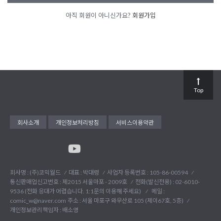
아직 회원이 아니신가요?
회원가입
Top
회사소개
개인정보처리방침
서비스이용약관
회사명 : (주)코믹월드
대표 : 박대령
사업자 등록번호 : 105-86-00594
통신판매업신고번호 : 제2015 서울마포 - 2009호
전화(발신전용) :
02-6010-
9536 (전화 응대가 어렵습니다. 1:1문의 이용해 주세요)
메일 :
comic_w@naver.com
주소 : 서울 마포구 와우산로 105 (제이67호, 5층)
개인정보관리책임자 : 배소영