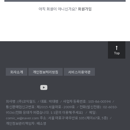
아직 회원이 아니신가요?
회원가입
Top
회사소개
개인정보처리방침
서비스이용약관
회사명 : (주)코믹월드
대표 : 박대령
사업자 등록번호 : 105-86-00594
통신판매업신고번호 : 제2015 서울마포 - 2009호
전화(발신전용) :
02-6010-
9536 (전화 응대가 어렵습니다. 1:1문의 이용해 주세요)
메일 :
comic_w@naver.com
주소 : 서울 마포구 와우산로 105 (제이67호, 5층)
개인정보관리책임자 : 배소영