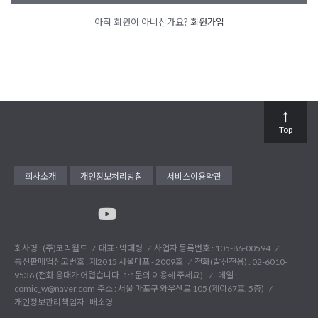
아직 회원이 아니신가요?
회원가입
Top
회사소개
개인정보처리방침
서비스이용약관
회사명 : (주)코믹월드
대표 : 박대령
사업자 등록번호 : 105-86-00594
통신판매업신고번호 : 제2015 서울마포 - 2009호
전화(발신전용) :
02-6010-
9536 (전화 응대가 어렵습니다. 1:1문의 이용해 주세요)
메일 :
comic_w@naver.com
주소 : 서울 마포구 와우산로 105 (제이67호, 5층)
개인정보관리책임자 : 배소영