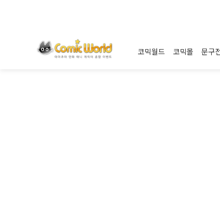
코믹월드
코믹몰
문구