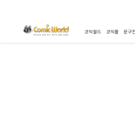
코믹월드
코믹몰
문구