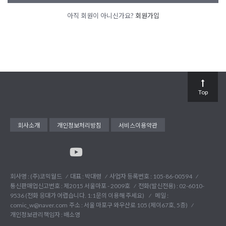
아직 회원이 아니신가요?
회원가입
Top
회사소개
개인정보처리방침
서비스이용약관
회사명 : (주)코믹월드
대표 : 박대령
사업자 등록번호 : 105-86-00594
통신판매업신고번호 : 제2015 서울마포 - 2009호
전화(발신전용) :
02-6010-
9536 (전화 응대가 어렵습니다. 1:1문의 이용해 주세요)
메일 :
comic_w@naver.com
주소 : 서울 마포구 와우산로 105 (제이67호, 5층)
개인정보관리책임자 : 배소영