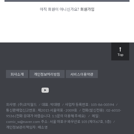
아직 회원이 아니신가요?
회원가입
Top
회사소개
개인정보처리방침
서비스이용약관
회사명 : (주)코믹월드
대표 : 박대령
사업자 등록번호 : 105-86-00594
통신판매업신고번호 : 제2015 서울마포 - 2009호
전화(발신전용) :
02-6010-
9536 (전화 응대가 어렵습니다. 1:1문의 이용해 주세요)
메일 :
comic_w@naver.com
주소 : 서울 마포구 와우산로 105 (제이67호, 5층)
개인정보관리책임자 : 배소영