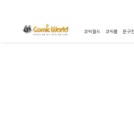
코믹월드
코믹몰
문구