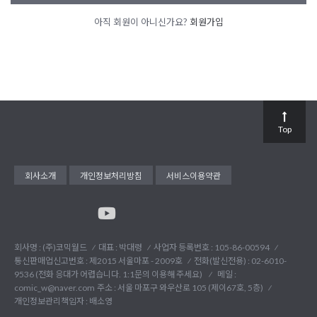
아직 회원이 아니신가요?
회원가입
Top
회사소개
개인정보처리방침
서비스이용약관
회사명 : (주)코믹월드
대표 : 박대령
사업자 등록번호 : 105-86-00594
통신판매업신고번호 : 제2015 서울마포 - 2009호
전화(발신전용) :
02-6010-
9536 (전화 응대가 어렵습니다. 1:1문의 이용해 주세요)
메일 :
comic_w@naver.com
주소 : 서울 마포구 와우산로 105 (제이67호, 5층)
개인정보관리책임자 : 배소영