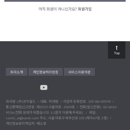
아직 회원이 아니신가요?
회원가입
Top
회사소개
개인정보처리방침
서비스이용약관
회사명 : (주)코믹월드
대표 : 박대령
사업자 등록번호 : 105-86-00594
통신판매업신고번호 : 제2015 서울마포 - 2009호
전화(발신전용) :
02-6010-
9536 (전화 응대가 어렵습니다. 1:1문의 이용해 주세요)
메일 :
comic_w@naver.com
주소 : 서울 마포구 와우산로 105 (제이67호, 5층)
개인정보관리책임자 : 배소영