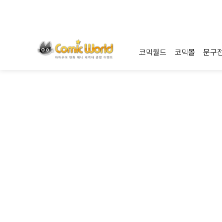
코믹월드
코믹몰
문구