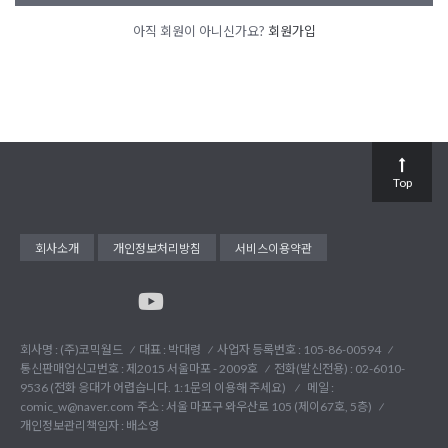
아직 회원이 아니신가요?
회원가입
Top
회사소개
개인정보처리방침
서비스이용약관
회사명 : (주)코믹월드
대표 : 박대령
사업자 등록번호 : 105-86-00594
통신판매업신고번호 : 제2015 서울마포 - 2009호
전화(발신전용) :
02-6010-
9536 (전화 응대가 어렵습니다. 1:1문의 이용해 주세요)
메일 :
comic_w@naver.com
주소 : 서울 마포구 와우산로 105 (제이67호, 5층)
개인정보관리책임자 : 배소영