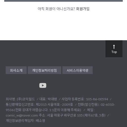
아직 회원이 아니신가요?
회원가입
Top
회사소개
개인정보처리방침
서비스이용약관
회사명 : (주)코믹월드
대표 : 박대령
사업자 등록번호 : 105-86-00594
통신판매업신고번호 : 제2015 서울마포 - 2009호
전화(발신전용) :
02-6010-
9536 (전화 응대가 어렵습니다. 1:1문의 이용해 주세요)
메일 :
comic_w@naver.com
주소 : 서울 마포구 와우산로 105 (제이67호, 5층)
개인정보관리책임자 : 배소영