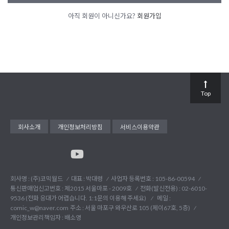
아직 회원이 아니신가요?
회원가입
Top
회사소개
개인정보처리방침
서비스이용약관
회사명 : (주)코믹월드
대표 : 박대령
사업자 등록번호 : 105-86-00594
통신판매업신고번호 : 제2015 서울마포 - 2009호
전화(발신전용) :
02-6010-
9536 (전화 응대가 어렵습니다. 1:1문의 이용해 주세요)
메일 :
comic_w@naver.com
주소 : 서울 마포구 와우산로 105 (제이67호, 5층)
개인정보관리책임자 : 배소영