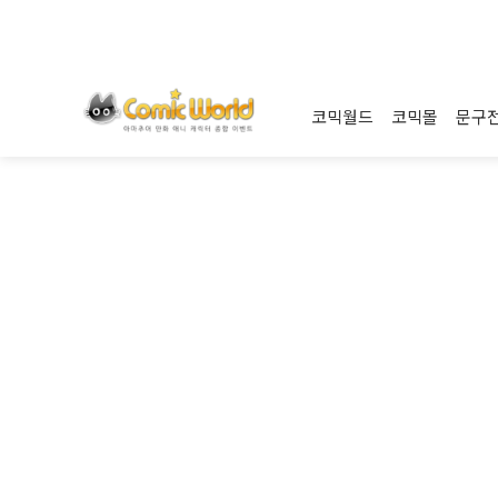
코믹월드
코믹몰
문구