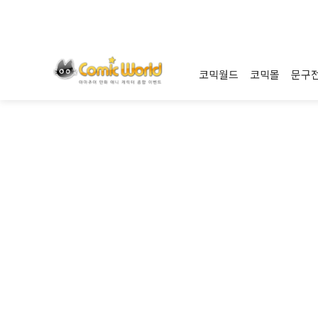
코믹월드
코믹몰
문구