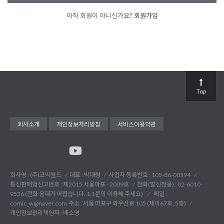
아직 회원이 아니신가요?
회원가입
Top
회사소개
개인정보처리방침
서비스이용약관
회사명 : (주)코믹월드
대표 : 박대령
사업자 등록번호 : 105-86-00594
통신판매업신고번호 : 제2015 서울마포 - 2009호
전화(발신전용) :
02-6010-
9536 (전화 응대가 어렵습니다. 1:1문의 이용해 주세요)
메일 :
comic_w@naver.com
주소 : 서울 마포구 와우산로 105 (제이67호, 5층)
개인정보관리책임자 : 배소영