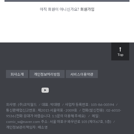
아직 회원이 아니신가요?
회원가입
Top
회사소개
개인정보처리방침
서비스이용약관
회사명 : (주)코믹월드
대표 : 박대령
사업자 등록번호 : 105-86-00594
통신판매업신고번호 : 제2015 서울마포 - 2009호
전화(발신전용) :
02-6010-
9536 (전화 응대가 어렵습니다. 1:1문의 이용해 주세요)
메일 :
comic_w@naver.com
주소 : 서울 마포구 와우산로 105 (제이67호, 5층)
개인정보관리책임자 : 배소영