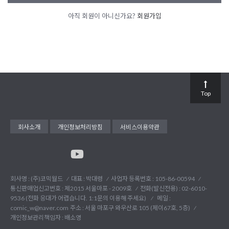
아직 회원이 아니신가요?
회원가입
Top
회사소개
개인정보처리방침
서비스이용약관
회사명 : (주)코믹월드
대표 : 박대령
사업자 등록번호 : 105-86-00594
통신판매업신고번호 : 제2015 서울마포 - 2009호
전화(발신전용) :
02-6010-
9536 (전화 응대가 어렵습니다. 1:1문의 이용해 주세요)
메일 :
comic_w@naver.com
주소 : 서울 마포구 와우산로 105 (제이67호, 5층)
개인정보관리책임자 : 배소영