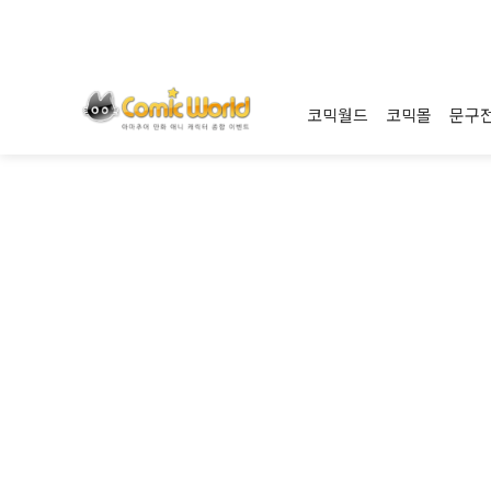
코믹월드
코믹몰
문구