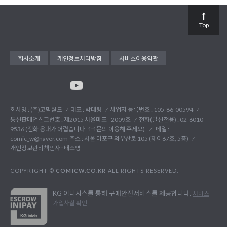
Top
회사소개
개인정보처리방침
서비스이용약관
회사명 : (주)코믹월드
대표 : 박대령
사업자 등록번호 : 105-86-00594
통신판매업신고번호 : 제2015 서울마포 - 2009호
전화(발신전용) :
02-6010-
9536 (전화 응대가 어렵습니다. 1:1문의 이용해 주세요)
메일 :
comic_w@naver.com
주소 : 서울 마포구 와우산로 105 (제이67호, 5층)
개인정보관리책임자 : 배소영
COPYRIGHT ©
COMICW.CO.KR
ALL RIGHTS RESERVED.
KG 이니시스를 통해 구매안전서비스를 제공합니다.
서비스
가입사실 확인