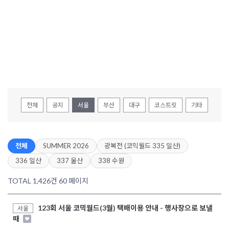
전체
공지
서울
부산
대구
코스트릿
기타
전체
SUMMER 2026
광복전 (코믹월드 335 일산)
336 일산
337 울산
338 수원
TOTAL 1,426건
60 페이지
123회 서울 코믹월드(3월) 택배이용 안내 - 행사장으로 보낼
서울
때