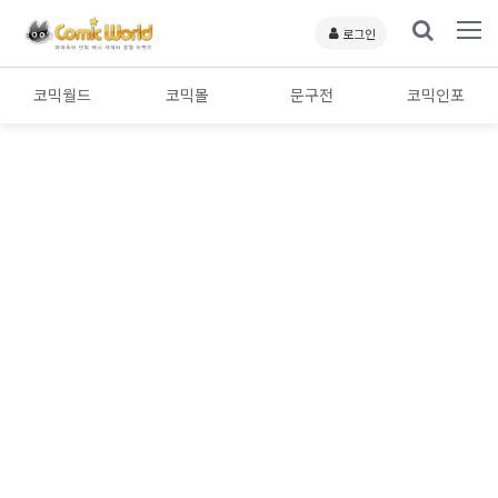
로그인
코믹월드
코믹몰
문구전
코믹인포