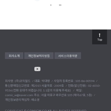
Top
회사소개
개인정보처리방침
서비스이용약관
회사명 : (주)코믹월드
대표 : 박대령
사업자 등록번호 : 105-86-00594
통신판매업신고번호 : 제2015 서울마포 - 2009호
전화(발신전용) :
02-6010-
9536 (전화 응대가 어렵습니다. 1:1문의 이용해 주세요)
메일 :
comic_w@naver.com
주소 : 서울 마포구 와우산로 105 (제이67호, 5층)
개인정보관리책임자 : 배소영
COPYRIGHT ©
COMICW.CO.KR
ALL RIGHTS RESERVED.