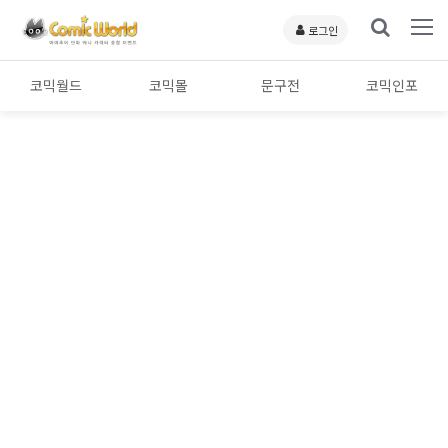
로그인
코믹월드
코믹몰
문구전
코믹인포