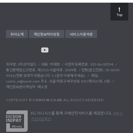
Top
회사소개
개인정보처리방침
서비스이용약관
회사명 : (주)코믹월드
대표 : 박대령
사업자 등록번호 : 105-86-00594
통신판매업신고번호 : 제2015 서울마포 - 2009호
전화(발신전용) :
02-6010-
9536 (전화 응대가 어렵습니다. 1:1문의 이용해 주세요)
메일 :
comic_w@naver.com
주소 : 서울 마포구 와우산로 105 (제이67호, 5층)
개인정보관리책임자 : 배소영
COPYRIGHT ©
COMICW.CO.KR
ALL RIGHTS RESERVED.
KG 이니시스를 통해 구매안전서비스를 제공합니다.
서비스
가입사실 확인