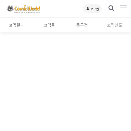
로그인
코믹월드
코믹몰
문구전
코믹인포