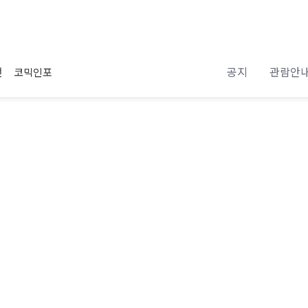
공지
관람안
전
코믹인포