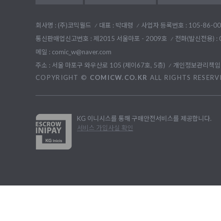
회사명 : (주)코믹월드
대표 : 박대령
사업자 등록번호 : 105-86-00
통신판매업신고번호 : 제2015 서울마포 - 2009호
전화(발신전용) :
메일 : comic_w@naver.com
주소 : 서울 마포구 와우산로 105 (제이67호, 5층)
개인정보관리책임자
COPYRIGHT ©
COMICW.CO.KR
ALL RIGHTS RESERV
KG 이니시스를 통해 구매안전서비스를 제공합니다.
서비스 가입사실 확인