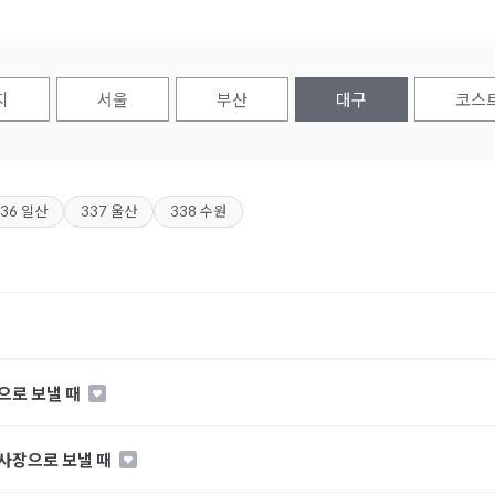
지
서울
부산
대구
코스
336 일산
337 울산
338 수원
집으로 보낼 때
행사장으로 보낼 때