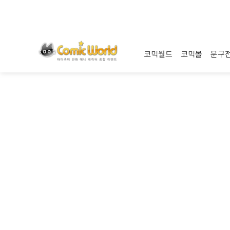
코믹월드
코믹몰
문구