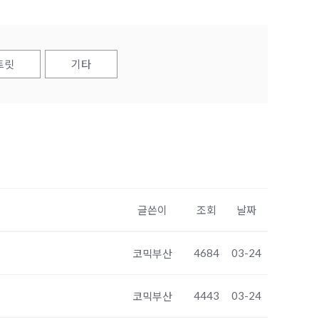
트릿
기타
글쓴이
조회
날짜
4684
03-24
코믹부산
4443
03-24
코믹부산