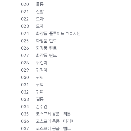
020
물통
021
신발
022
모자
023
모자
024
화장품
플루이드 ㄱㅁㅅ님
025
화장품
틴트
026
화장품
틴트
027
화장품
틴트
028
귀걸이
029
귀걸이
030
귀찌
031
귀찌
032
귀찌
033
필통
034
손수건
035
코스프레 용품
리본
036
코스프레 용품
머리띠
037
코스프레 용품
벨트