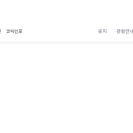
공지
관람안
전
코믹인포