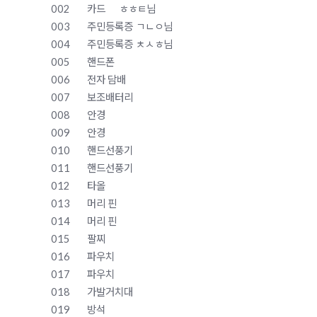
002
카드
ㅎㅎㅌ님
003
주민등록증
ㄱㄴㅇ님
004
주민등록증
ㅊㅅㅎ님
005
핸드폰
006
전자 담배
007
보조배터리
008
안경
009
안경
010
핸드선풍기
011
핸드선풍기
012
타올
013
머리 핀
014
머리 핀
015
팔찌
016
파우치
017
파우치
018
가발거치대
019
방석