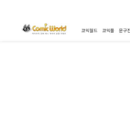
코믹월드
코믹몰
문구