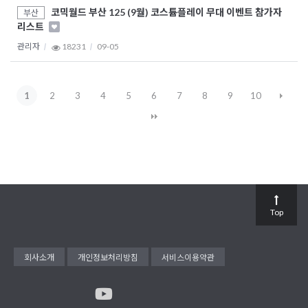
코믹월드 부산 125 (9월) 코스튬플레이 무대 이벤트 참가자
부산
리스트
관리자
18231
09-05
1
2
3
4
5
6
7
8
9
10
Top
회사소개
개인정보처리방침
서비스이용약관