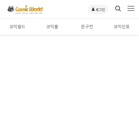
로그인
코믹월드
코믹몰
문구전
코믹인포