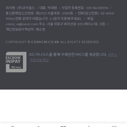
회사명 : (주)코믹월드
대표 : 박대령
사업자 등록번호 : 105-86-00594
통신판매업신고번호 : 제2015 서울마포 - 2009호
전화(발신전용) :
02-6010-
9536 (전화 응대가 어렵습니다. 1:1문의 이용해 주세요)
메일 :
comic_w@naver.com
주소 : 서울 마포구 와우산로 105 (제이67호, 5층)
개인정보관리책임자 : 배소영
COPYRIGHT ©
COMICW.CO.KR
ALL RIGHTS RESERVED.
KG 이니시스를 통해 구매안전서비스를 제공합니다.
서비스
가입사실 확인