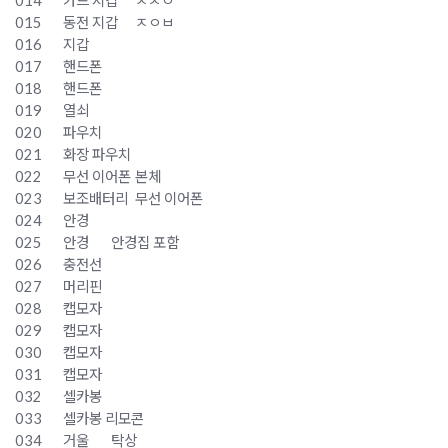
014
카드 지갑
ㅈㅅㅇ
015
동전 지갑
ㅈㅇㅂ
016
지갑
017
핸드폰
018
핸드폰
019
열쇠
020
파우치
021
화장 파우치
022
무선 이어폰
본체
023
보조배터리
무선 이어폰
024
안경
025
안경
안경집 포함
026
충전선
027
머리핀
028
캡모자
029
캡모자
030
캡모자
031
캡모자
032
셀카봉
033
셀카봉 리모콘
034
거울
탁상