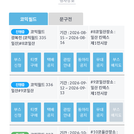
행사정보
코믹월드
문구전
코믹월드
#8코일산
장소 :
진행중
기간 :
2026-08-
일산 킨텍스
광복전 (코믹월드 335
15
~
2026-08-
16
제1전시장
일산)
#8코일산
부스
티켓
택배
관람
동아리
무대
부스
신청
구매
공지
안내
공지
공지
배치도
#9코일산
장소 :
기간 :
2026-09-
코믹월드 336
진행중
일산 킨텍스
12
~
2026-09-
일산
#9코일산
13
제1전시장
부스
티켓
택배
관람
동아리
무대
부스
신청
구매
공지
안내
공지
공지
배치도
#10코울산
장소 :
기간 :
2026-10-