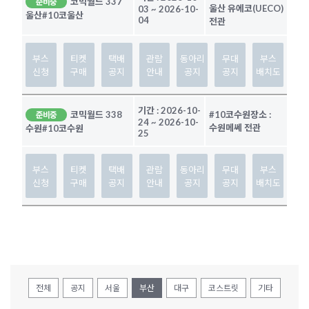
코믹월드 337
준비중
울산 유에코(UECO)
03
~
2026-10-
울산
#10코울산
04
전관
부스
티켓
택배
관람
동아리
무대
부스
신청
구매
공지
안내
공지
공지
배치도
기간 :
2026-10-
코믹월드 338
#10코수원
장소 :
준비중
24
~
2026-10-
수원메쎄 전관
수원
#10코수원
25
부스
티켓
택배
관람
동아리
무대
부스
신청
구매
공지
안내
공지
공지
배치도
전체
공지
서울
부산
대구
코스트릿
기타