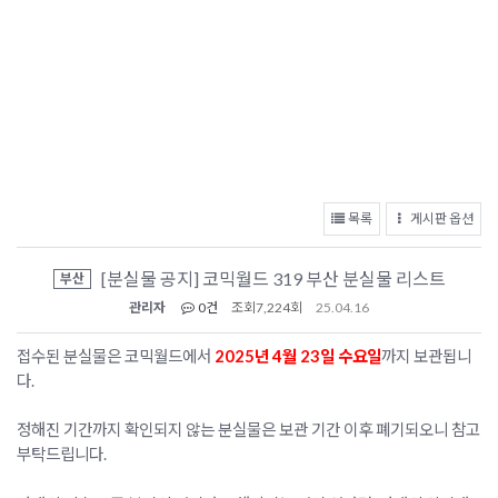
목록
게시판 옵션
[분실물 공지] 코믹월드 319 부산 분실물 리스트
부산
관리자
0건
조회
7,224회
25.04.16
접수된 분실물은 코믹월드에서
2025년 4월 23일 수요일
까지 보관됩니
다.
정해진 기간까지 확인되지 않는 분실물은 보관 기간 이후 폐기되오니 참고
부탁드립니다.