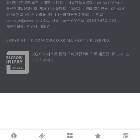
회사명 : (주)코믹월드
대표 : 박대령
사업자 등록번호 : 105-86-00594
통신판매업신고번호 : 제2015 서울마포 - 2009호
전화(발신전용) :
02-6010-
9536 (전화 응대가 어렵습니다. 1:1문의 이용해 주세요)
메일 :
comic_w@naver.com
주소 : 서울 마포구 와우산로 105 (제이67호, 5층)
개인정보관리책임자 : 배소영
COPYRIGHT ©
COMICW.CO.KR
ALL RIGHTS RESERVED.
KG 이니시스를 통해 구매안전서비스를 제공합니다.
서비스
가입사실 확인