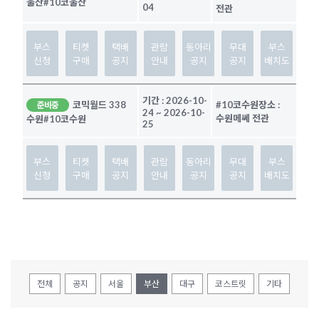
울산
#10코울산
04
전관
부스
티켓
택배
관람
동아리
무대
부스
신청
구매
공지
안내
공지
공지
배치도
기간 :
2026-10-
코믹월드 338
#10코수원
장소 :
준비중
24
~
2026-10-
수원메쎄 전관
수원
#10코수원
25
부스
티켓
택배
관람
동아리
무대
부스
신청
구매
공지
안내
공지
공지
배치도
전체
공지
서울
부산
대구
코스트릿
기타