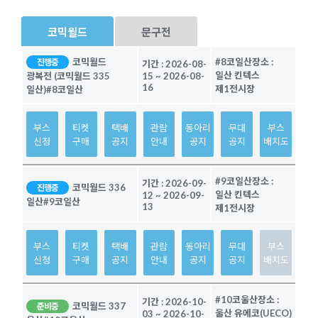
코믹월드
문구전
코믹월드
#8코일산
장소 :
진행중
기간 :
2026-08-
일산 킨텍스
광복전 (코믹월드 335
15
~
2026-08-
16
제1전시장
일산)
#8코일산
부스
티켓
택배
관람
동아리
무대
부스
신청
구매
공지
안내
공지
공지
배치도
#9코일산
장소 :
기간 :
2026-09-
코믹월드 336
진행중
일산 킨텍스
12
~
2026-09-
일산
#9코일산
13
제1전시장
부스
티켓
택배
관람
동아리
무대
부스
신청
구매
공지
안내
공지
공지
배치도
#10코울산
장소 :
기간 :
2026-10-
코믹월드 337
준비중
울산 유에코(UECO)
03
~
2026-10-