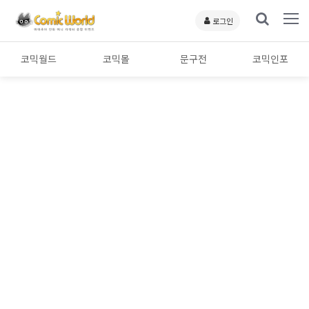
로그인
코믹월드
코믹몰
문구전
코믹인포